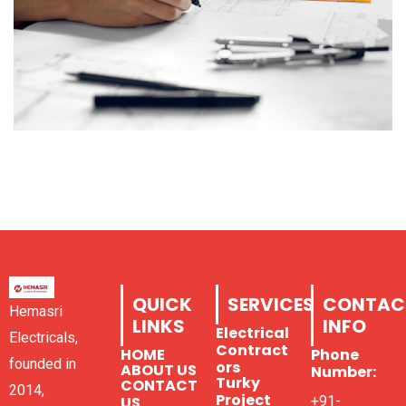
QUICK
SERVICES
CONTAC
Hemasri
LINKS
INFO
Electrical
Electricals,
Contract
HOME
Phone
founded in
ors
ABOUT US
Number:
Turky
CONTACT
2014,
Project
US
+91-