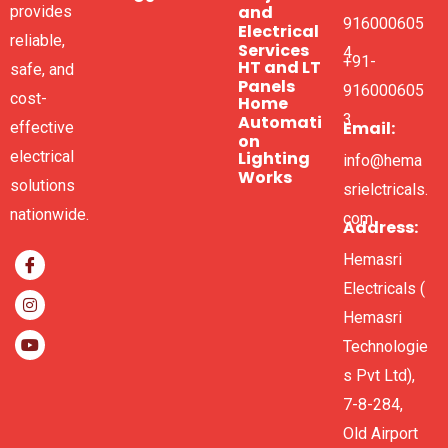
and
provides
916000605
Electrical
reliable,
Services
4
+91-
HT and LT
safe, and
Panels
916000605
cost-
Home
3
Automati
Email:
effective
on
electrical
Lighting
info@hema
Works
solutions
srielctricals.
nationwide.
com
Address:
Hemasri
Electricals (
Hemasri
Technologie
s Pvt Ltd),
7-8-284,
Old Airport